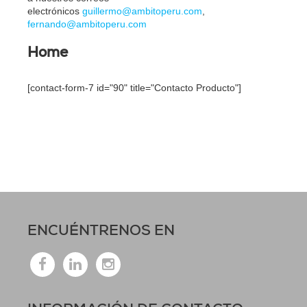
electrónicos
guillermo@ambitoperu.com
,
fernando@ambitoperu.com
Home
[contact-form-7 id="90" title="Contacto Producto"]
ENCUÉNTRENOS EN