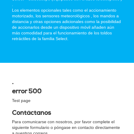
.
Los elementos opcionales tales como el accionamiento
motorizado, los sensores meteorológicos , los mandos a
distancia y otras opciones adicionales como la posibilidad
de accionarlos desde un dispositivo móvil añaden aún
más comodidad para el funcionamiento de los toldos
retráctiles de la familia Select.
.
error 500
Test page
Contáctanos
Para comunicarse con nosotros, por favor complete el
siguiente formulario o póngase en contacto directamente
a nuestros correos