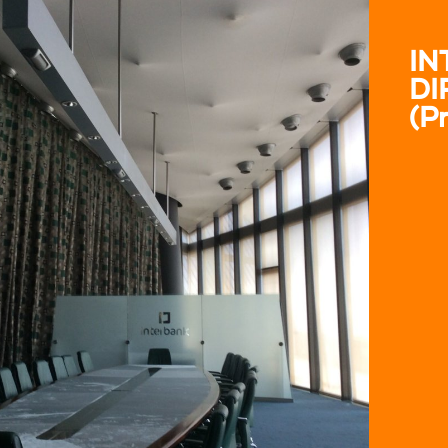
IN
DI
(P