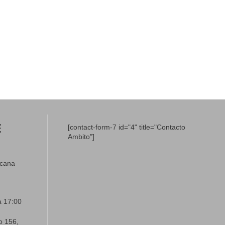
E
[contact-form-7 id="4" title="Contacto
Ambito"]
icana
a 17:00
o 156,