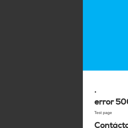
.
error 50
Test page
Contáct