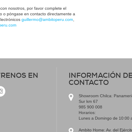
con nosotros, por favor complete el
io o póngase en contacto directamente a
electrónicos
guillermo@ambitoperu.com
,
peru.com
RENOS EN
INFORMACIÓN D
CONTACTO
Showroom Chilca: Panamer
Sur km 67
985 900 008
Horarios:
Lunes a Domingo de 10:00 
Ambito Home: Av. del Ejércit