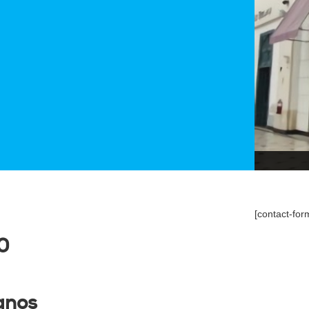
[contact-for
0
anos