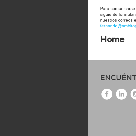
Para comunicarse 
siguiente formular
nuestros correos 
fernando@ambito
Home
ENCUÉNT